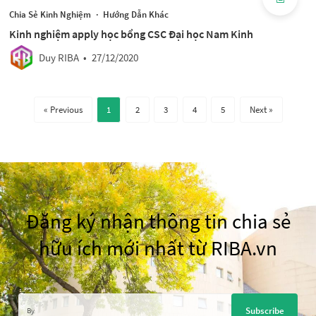
Chia Sẻ Kinh Nghiệm
·
Hướng Dẫn Khác
Kinh nghiệm apply học bổng CSC Đại học Nam Kinh
Duy RIBA
•
27/12/2020
« Previous
1
2
3
4
5
Next »
Đăng ký nhận thông tin chia sẻ
hữu ích mới nhất từ RIBA.vn
Subscribe