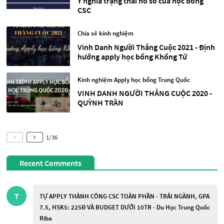
Ý nghĩa trạng thái hồ sơ của học bổng
CSC
Chia sẻ kinh nghiệm
Vinh Danh Người Thắng Cuộc 2021 - Định
hướng apply học bổng Khổng Tử
Kinh nghiệm Apply học bổng Trung Quốc
VINH DANH NGƯỜI THẮNG CUỘC 2020 -
QUỲNH TRẦN
1
/
36
Recent Comments
T
TỰ APPLY THÀNH CÔNG CSC TOÀN PHẦN - TRÁI NGÀNH, GPA
7.5, HSK5: 225Đ VÀ BUDGET DƯỚI 10TR - Du Học Trung Quốc
Riba