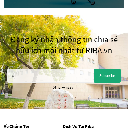
Đăng ký nhận thông tin chia sẻ
hữu ích mới nhất từ RIBA.vn
Subscribe
Đăng ký ngay!!
Về Chúng Tôi
Dịch Vụ Tại Riba