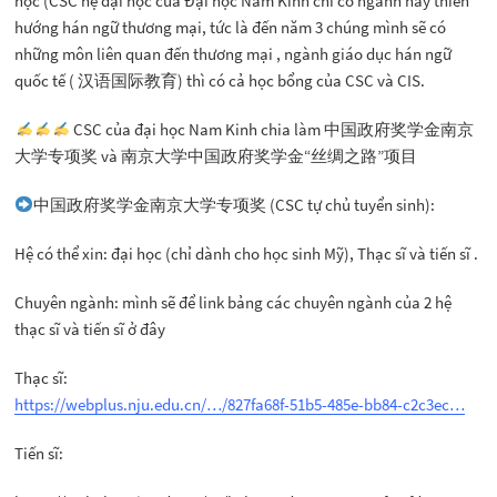
học (CSC hệ đại học của Đại học Nam Kinh chỉ có ngành này thiên
hướng hán ngữ thương mại, tức là đến năm 3 chúng mình sẽ có
những môn liên quan đến thương mại , ngành giáo dục hán ngữ
quốc tế ( 汉语国际教育) thì có cả học bổng của CSC và CIS.
CSC của đại học Nam Kinh chia làm 中国政府奖学金南京
大学专项奖 và 南京大学中国政府奖学金“丝绸之路”项目
中国政府奖学金南京大学专项奖 (CSC tự chủ tuyển sinh):
Hệ có thể xin: đại học (chỉ dành cho học sinh Mỹ), Thạc sĩ và tiến sĩ .
Chuyên ngành: mình sẽ để link bảng các chuyên ngành của 2 hệ
thạc sĩ và tiến sĩ ở đây
Thạc sĩ:
https://webplus.nju.edu.cn/…/827fa68f-51b5-485e-bb84-c2c3ec…
Tiến sĩ: