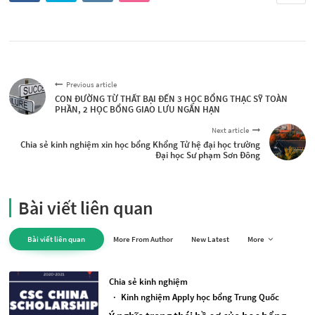
Previous article
CON ĐƯỜNG TỪ THẤT BẠI ĐẾN 3 HỌC BỔNG THẠC SỸ TOÀN
PHẦN, 2 HỌC BỔNG GIAO LƯU NGẮN HẠN
Next article
Chia sẻ kinh nghiệm xin học bổng Khổng Tử hệ đại học trường
Đại học Sư phạm Sơn Đông
Bài viết liên quan
Bài viết liên quan
More From Author
New Latest
More
Chia sẻ kinh nghiệm
·
Kinh nghiệm Apply học bổng Trung Quốc