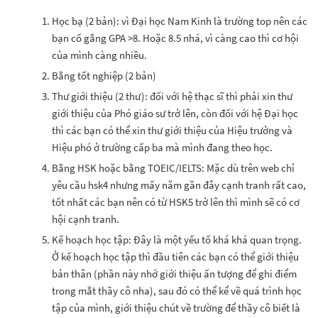
Học bạ (2 bản): vì Đại học Nam Kinh là trường top nên các
bạn cố gắng GPA >8. Hoặc 8.5 nhá, vì càng cao thì cơ hội
của mình càng nhiều.
Bằng tốt nghiệp (2 bản)
Thư giới thiệu (2 thư): đối với hệ thạc sĩ thì phải xin thư
giới thiệu của Phó giáo sư trở lên, còn đối với hệ Đại học
thì các bạn có thể xin thư giới thiệu của Hiệu trưởng và
Hiệu phó ở trường cấp ba mà mình đang theo học.
Bằng HSK hoặc bằng TOEIC/IELTS: Mặc dù trên web chỉ
yêu cầu hsk4 nhưng mấy năm gần đây cạnh tranh rất cao,
tốt nhất các bạn nên có từ HSK5 trở lên thì mình sẽ có cơ
hội cạnh tranh.
Kế hoạch học tập: Đây là một yếu tố khá khá quan trọng.
Ở kế hoạch học tập thì đầu tiên các bạn có thể giới thiệu
bản thân (phần này nhớ giới thiệu ấn tượng để ghi điểm
trong mắt thầy cô nha), sau đó có thể kể về quá trình học
tập của mình, giới thiệu chút về trường để thầy cô biết là