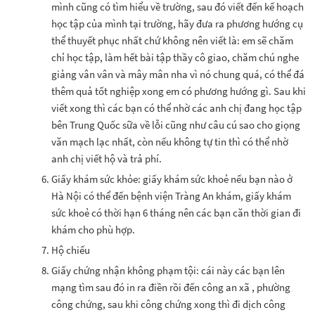
mình cũng có tìm hiểu về trường, sau đó viết đến kế hoạch
học tập của mình tại trường, hãy đưa ra phương hướng cụ
thể thuyết phục nhất chứ không nên viết là: em sẽ chăm
chỉ học tập, làm hết bài tập thầy cô giao, chăm chú nghe
giảng vân vân và mây mân nha vì nó chung quá, có thể đá
thêm quả tốt nghiệp xong em có phương hướng gì. Sau khi
viết xong thì các bạn có thể nhờ các anh chị đang học tập
bên Trung Quốc sữa về lỗi cũng như câu cú sao cho giọng
văn mạch lạc nhất, còn nếu không tự tin thì có thể nhờ
anh chị viết hộ và trả phí.
Giấy khám sức khỏe: giấy khám sức khoẻ nếu bạn nào ở
Hà Nội có thể đến bệnh viện Tràng An khám, giấy khám
sức khoẻ có thời hạn 6 tháng nên các bạn căn thời gian đi
khám cho phù hợp.
Hộ chiếu
Giấy chứng nhận không phạm tội: cái này các bạn lên
mạng tìm sau đó in ra điền rồi đến công an xã , phường
công chứng, sau khi công chứng xong thì đi dịch công