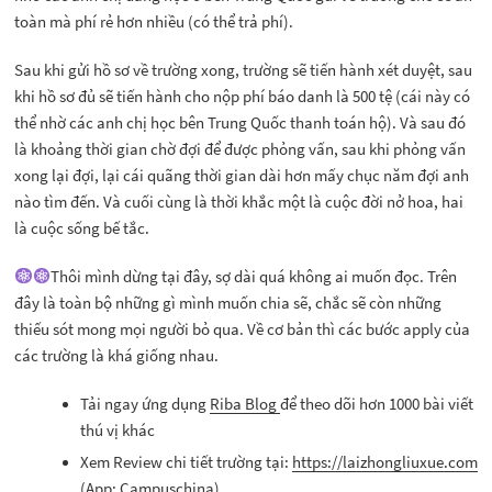
toàn mà phí rẻ hơn nhiều (có thể trả phí).
Sau khi gửi hồ sơ về trường xong, trường sẽ tiến hành xét duyệt, sau
khi hồ sơ đủ sẽ tiến hành cho nộp phí báo danh là 500 tệ (cái này có
thể nhờ các anh chị học bên Trung Quốc thanh toán hộ). Và sau đó
là khoảng thời gian chờ đợi để được phỏng vấn, sau khi phỏng vấn
xong lại đợi, lại cái quãng thời gian dài hơn mấy chục năm đợi anh
nào tìm đến. Và cuối cùng là thời khắc một là cuộc đời nở hoa, hai
là cuộc sống bế tắc.
Thôi mình dừng tại đây, sợ dài quá không ai muốn đọc. Trên
đây là toàn bộ những gì mình muốn chia sẽ, chắc sẽ còn những
thiếu sót mong mọi người bỏ qua. Về cơ bản thì các bước apply của
các trường là khá giống nhau.
Tải ngay ứng dụng
Riba Blog
để theo dõi hơn 1000 bài viết
thú vị khác
Xem Review chi tiết trường tại:
https://laizhongliuxue.com
(App: Campuschina)