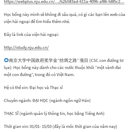
https://webplus.nju.edu.cn/…/b2b583ad-611a-4096-af86-fd85c2…
Học bổng này mình sẽ không đi sâu quá, có gì các bạn lên web của
viện hải ngoại để tìm hiểu thêm nhé.
Đây là link của viện hải ngoại:
http://istudy.nju.edu.cn/
南京大学中国政府奖学金“丝绸之路” 项目 (CSC con đường tơ
lụa): Học bổng này dành cho các nước thuộc khối “một vành đai
một con đường”, trong đó có Việt Nam.
Hệ có thể xin: Đại học và Thạc sĩ
Chuyên ngành: ĐẠI HỌC (ngành ngôn ngữ Hán)
THẠC SĨ (ngành quản lý thông tin, học bằng Tiếng Anh)
Thời gian xin: 01/01- 15/03 (đây là mốc thời gian của năm nay)