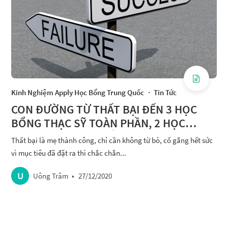
Kinh Nghiệm Apply Học Bổng Trung Quốc
·
Tin Tức
CON ĐƯỜNG TỪ THẤT BẠI ĐẾN 3 HỌC
BỔNG THẠC SỸ TOÀN PHẦN, 2 HỌC
BỔNG GIAO LƯU NGẮN HẠN
Thất bại là mẹ thành công, chỉ cần không từ bỏ, cố gắng hết sức
vì mục tiêu đã đặt ra thì chắc chắn...
U
Uông Trâm
•
27/12/2020