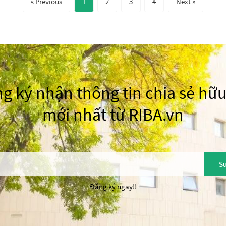
« Previous
1
2
3
4
Next »
g ký nhận thông tin chia sẻ hữu
mới nhất từ RIBA.vn
Su
Đăng ký ngay!!