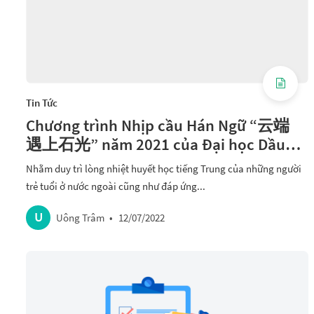
Tin Tức
Chương trình Nhịp cầu Hán Ngữ “云端
遇上石光” năm 2021 của Đại học Dầu
khí Trung Quốc đang diễn ra
Nhằm duy trì lòng nhiệt huyết học tiếng Trung của những người
trẻ tuổi ở nước ngoài cũng như đáp ứng...
U
Uông Trâm
•
12/07/2022