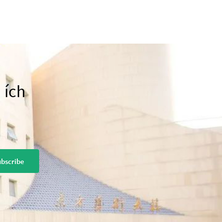
 ích
bscribe