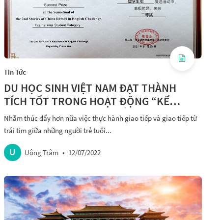
Tin Tức
DU HỌC SINH VIỆT NAM ĐẠT THÀNH
TÍCH TỐT TRONG HOẠT ĐỘNG “KỂ
CHUYỆN TRUNG QUỐC BẰNG TIẾNG
Nhằm thúc đẩy hơn nữa việc thực hành giao tiếp và giao tiếp từ
ANH” LẦN THỨ 2 TẠI ĐẠI HỌC SƯ PHẠM
trái tim giữa những người trẻ tuổi...
QUẢNG TÂY
U
Uông Trâm
•
12/07/2022