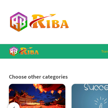
Tran
Choose other categories