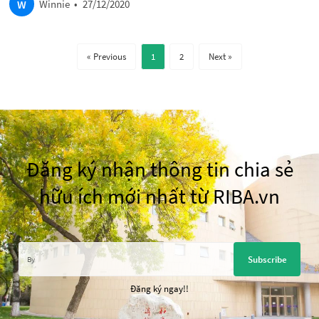
W
Winnie
•
27/12/2020
« Previous
1
2
Next »
Đăng ký nhận thông tin chia sẻ
hữu ích mới nhất từ RIBA.vn
Subscribe
Đăng ký ngay!!