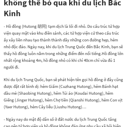
không thể bỏ qua khi du lịch Bắc
Kinh
- Hồ đồng (Hutong 胡同) tạm dịch là lối đi nhỏ. Do cấu trúc tứ hợp
viện quay mặt vào khu điền sảnh, các tứ hợp viện cứ theo cấu trúc
ấy xây liền nhau tạo thành thành dãy những con đường hẹp, hẻm
nhỏ độc đáo. Ngày nay, khi du lịch Trung Quốc đến Bắc Kinh, bạn sẽ
thấy hồ đồng luôn nằm trong những điểm đến nổi tiếng.Hồ đồng lớn
nhất rộng khoảng 4m, hồ đồng nhỏ có khi chỉ 40cm chỉ vừa đủ 1
người đi.
Khi du lịch Trung Quốc, bạn sẽ phát hiện tên gọi hồ đồng ở đây cũng
được đặt rất bình dị: hẻm Giấm (Cuzhang Hutong), hẻm Bánh hạt
dầu mè (Shaobing Hutong), hẻm Túi áo (Koudai Hutong), hẻm
Giếng (Jinger Hutong), hẻm Chợ tiền (Qianshi Hutong), hẻm Con vịt
(Yaer Hutong), hẻm Cây liễu (Liushu Hutong)…
- Ngày nay do mật độ dân số ở đất nước du lịch Trung Quốc tăng
cao nên tứ hợp viện và hồ đồng không đáp ứng nhu cầu xã hội hiện