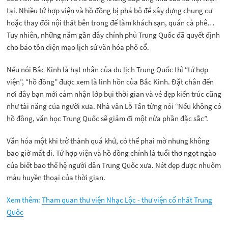
tại. Nhiều tứ hợp viện và hồ đồng bị phá bỏ để xây dựng chung cư
hoặc thay đổi nội thất bên trong để làm khách sạn, quán cà phê…
Tuy nhiên, những năm gần đây chính phủ Trung Quốc đã quyết định
cho bảo tồn diện mạo lịch sử văn hóa phố cổ.
Nếu nói Bắc Kinh là hạt nhân của du lịch Trung Quốc thì “tứ hợp
viện”, “hồ đồng” được xem là linh hồn của Bắc Kinh. Đặt chân đến
nơi đây bạn mới cảm nhận lớp bụi thời gian và vẻ đẹp kiến trúc cũng
như tài năng của người xưa. Nhà văn Lỗ Tấn từng nói “Nếu không có
hồ đồng, văn học Trung Quốc sẽ giảm đi một nửa phần đặc sắc”.
Văn hóa một khi trở thành quá khứ, có thể phai mờ nhưng không
bao giờ mất đi. Tứ hợp viện và hồ đồng chính là tuổi thơ ngọt ngào
của biết bao thế hệ người dân Trung Quốc xưa. Nét đẹp được nhuốm
màu huyền thoại của thời gian.
Xem thêm:
Tham quan thư viện Nhạc Lộc - thư viện cổ nhất Trung
Quốc