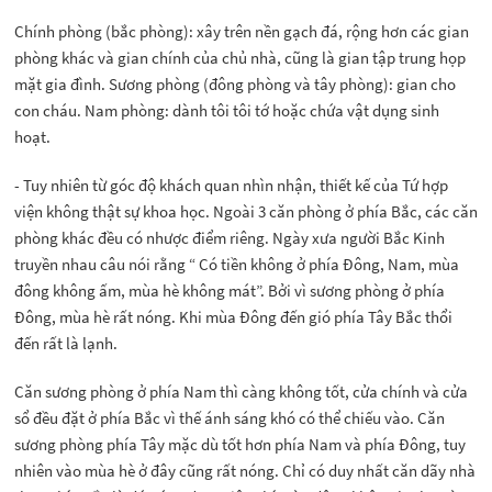
Chính phòng (bắc phòng): xây trên nền gạch đá, rộng hơn các gian
phòng khác và gian chính của chủ nhà, cũng là gian tập trung họp
mặt gia đình. Sương phòng (đông phòng và tây phòng): gian cho
con cháu. Nam phòng: dành tôi tôi tớ hoặc chứa vật dụng sinh
hoạt.
- Tuy nhiên từ góc độ khách quan nhìn nhận, thiết kế của Tứ hợp
viện không thật sự khoa học. Ngoài 3 căn phòng ở phía Bắc, các căn
phòng khác đều có nhược điểm riêng. Ngày xưa người Bắc Kinh
truyền nhau câu nói rằng “ Có tiền không ở phía Đông, Nam, mùa
đông không ấm, mùa hè không mát”. Bởi vì sương phòng ở phía
Đông, mùa hè rất nóng. Khi mùa Đông đến gió phía Tây Bắc thổi
đến rất là lạnh.
Căn sương phòng ở phía Nam thì càng không tốt, cửa chính và cửa
sổ đều đặt ở phía Bắc vì thế ánh sáng khó có thể chiếu vào. Căn
sương phòng phía Tây mặc dù tốt hơn phía Nam và phía Đông, tuy
nhiên vào mùa hè ở đây cũng rất nóng. Chỉ có duy nhất căn dãy nhà