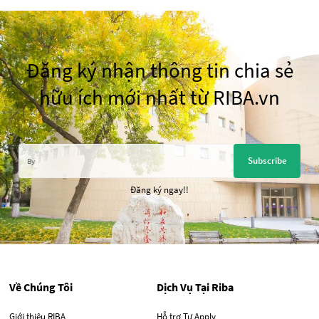
Đăng ký nhận thông tin chia sẻ
hữu ích mới nhất từ RIBA.vn
Subscribe
Đăng ký ngay!!
Về Chúng Tôi
Dịch Vụ Tại Riba
Giới thiệu RIBA
Hỗ trợ Tự Apply