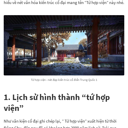
hiểu về nét văn hóa kiến trúc cổ đại mang tên “Tứ hợp viện” này nhé.
Tứ hợp viện - nét đẹp kiến trúc cổ điển Trung Quốc 1
1. Lịch sử hình thành “tứ hợp
viện”
Như văn kiện cổ đại ghi chép lại, “ Tứ hợp viện” xuất hiện từ thời
Đông Chu, đến nay đã có khoảng hơn 2000 năm lịch sử. Trải qua