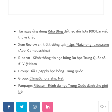
Tải ngay ứng dụng
Riba Blog
để theo dõi hơn 1000 bài viết
thú vị khác
Xem Review chi tiết trường tại:
https://laizhongliuxue.com
(App: Campuschina)
Riba.vn - Kênh thông tin học bổng Du học Trung Quốc số
#1 Việt Nam
Group:
Hội Tự Apply học bổng Trung Quốc
Group:
ChinaScholarship Net
Fanpage:
Riba.vn - Kênh du học Trung Quốc dành cho giới
tr
ẻ
1