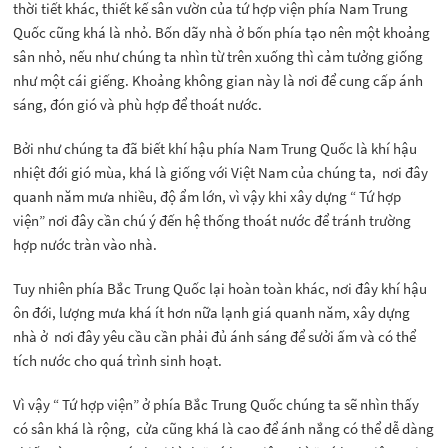
thời tiết khác, thiết kế sân vườn của tứ hợp viện phía Nam Trung
Quốc cũng khá là nhỏ. Bốn dãy nhà ở bốn phía tạo nên một khoảng
sân nhỏ, nếu như chúng ta nhìn từ trên xuống thì cảm tưởng giống
như một cái giếng. Khoảng không gian này là nơi để cung cấp ánh
sáng, đón gió và phù hợp để thoát nước.
Bởi như chúng ta đã biết khí hậu phía Nam Trung Quốc là khí hậu
nhiệt đới gió mùa, khá là giống với Việt Nam của chúng ta, nơi đây
quanh năm mưa nhiều, độ ẩm lớn, vì vậy khi xây dựng “ Tứ hợp
viện” nơi đây cần chú ý đến hệ thống thoát nước để tránh trường
hợp nước tràn vào nhà.
Tuy nhiên phía Bắc Trung Quốc lại hoàn toàn khác, nơi đây khí hậu
ôn đới, lượng mưa khá ít hơn nữa lạnh giá quanh năm, xây dựng
nhà ở nơi đây yêu cầu cần phải đủ ánh sáng để sưởi ấm và có thể
tích nước cho quá trình sinh hoạt.
Vì vậy “ Tứ hợp viện” ở phía Bắc Trung Quốc chúng ta sẽ nhìn thấy
có sân khá là rộng, cửa cũng khá là cao để ánh nắng có thể dễ dàng