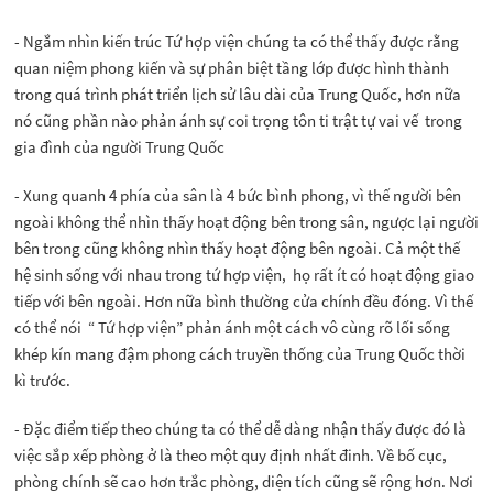
- Ngắm nhìn kiến trúc Tứ hợp viện chúng ta có thể thấy được rằng
quan niệm phong kiến và sự phân biệt tầng lớp được hình thành
trong quá trình phát triển lịch sử lâu dài của Trung Quốc, hơn nữa
nó cũng phần nào phản ánh sự coi trọng tôn ti trật tự vai vế trong
gia đình của người Trung Quốc
- Xung quanh 4 phía của sân là 4 bức bình phong, vì thế người bên
ngoài không thể nhìn thấy hoạt động bên trong sân, ngược lại người
bên trong cũng không nhìn thấy hoạt động bên ngoài. Cả một thế
hệ sinh sống với nhau trong tứ hợp viện, họ rất ít có hoạt động giao
tiếp với bên ngoài. Hơn nữa bình thường cửa chính đều đóng. Vì thế
có thể nói “ Tứ hợp viện” phản ánh một cách vô cùng rõ lối sống
khép kín mang đậm phong cách truyền thống của Trung Quốc thời
kì trước.
- Đặc điểm tiếp theo chúng ta có thể dễ dàng nhận thấy được đó là
việc sắp xếp phòng ở là theo một quy định nhất đinh. Về bố cục,
phòng chính sẽ cao hơn trắc phòng, diện tích cũng sẽ rộng hơn. Nơi