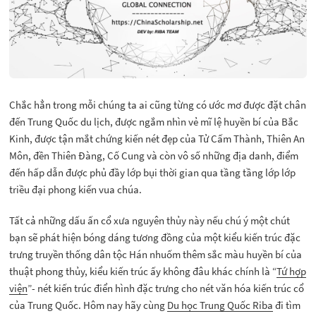
Chắc hẳn trong mỗi chúng ta ai cũng từng có ước mơ được đặt chân
đến Trung Quốc du lịch, được ngắm nhìn vẻ mĩ lệ huyền bí của Bắc
Kinh, được tận mắt chứng kiến nét đẹp của Tử Cấm Thành, Thiên An
Môn, đền Thiên Đàng, Cố Cung và còn vô số những địa danh, điểm
đến hấp dẫn được phủ đầy lớp bụi thời gian qua tầng tầng lớp lớp
triều đại phong kiến vua chúa.
Tất cả những dấu ấn cổ xưa nguyên thủy này nếu chú ý một chút
bạn sẽ phát hiện bóng dáng tương đồng của một kiểu kiến trúc đặc
trưng truyền thống dân tộc Hán nhuốm thêm sắc màu huyền bí của
thuật phong thủy, kiểu kiến trúc ấy không đâu khác chính là “
Tứ hợp
viện
”- nét kiến trúc điển hình đặc trưng cho nét văn hóa kiến trúc cổ
của Trung Quốc. Hôm nay hãy cùng
Du học Trung Quốc Riba
đi tìm