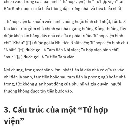
chiếu vào. Trong các loại hình “ Tứ hợp viện”, thì “ Tứ hợp viện” tại
Bắc Kinh được coi là biểu tượng đặc trưng nhất và tiêu biểu nhất.
- Tứ hợp viện là khuôn viên hình vuông hoặc hình chữ nhật, tức là 3
tòa kiến trúc gồm nhà chính và nhà ngang hướng Đông- hướng Tây
được khép kín bằng dãy nhà có cửa ở phía trước. Tứ hợp viện hình
chữ "Khẩu" (口) được gọi là Nhị tiến Nhất viện; Tứ hợp viện hình chữ
"Nhật" (日) được gọi là Tam tiến Nhị viện; Tứ hợp viện hình chữ
"mục"(目) được gọi là Tứ tiến Tam viện.
Nói chung, trong một sân vườn, nhất tiến là dãy nhà có cửa ra vào,
nhị tiến là sảnh, tam tiến hoặc sau tam tiến là phòng ngủ hoặc nhà
trong, tức không gian hoạt động của phụ nữ và gia quyến, người
thường không được tùy tiện bước vào.
3. Cấu trúc của một “Tứ hợp
viện”