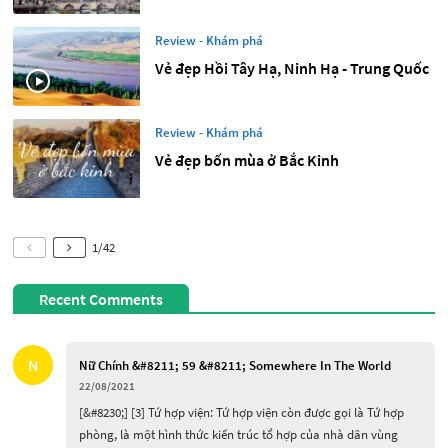
Review - Khám phá
Vẻ đẹp Hồi Tây Hạ, Ninh Hạ - Trung Quốc
Review - Khám phá
Vẻ đẹp bốn mùa ở Bắc Kinh
1
/
42
Recent Comments
N
Nữ Chính &#8211; 59 &#8211; Somewhere In The World
22/08/2021
[&#8230;] [3] Tứ hợp viện: Tứ hợp viện còn được gọi là Tứ hợp 
phòng, là một hình thức kiến trúc tổ hợp của nhà dân vùng 