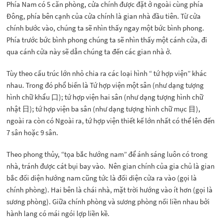
Phía Nam có 5 căn phòng, cửa chính được đặt ở ngoài cùng phía
Đông, phía bên cạnh của cửa chính là gian nhà đầu tiên. Từ cửa
chính bước vào, chúng ta sẽ nhìn thấy ngay một bức bình phong.
Phía trước bức bình phong chúng ta sẽ nhìn thấy một cánh cửa, đi
qua cánh cửa này sẽ dẫn chúng ta đến các gian nhà ở.
Tùy theo cấu trúc lớn nhỏ chia ra các loại hình “ tứ hợp viện” khác
nhau. Trong đó phổ biến là Tứ hợp viện một sân (như dạng tượng
hình chữ khẩu 口); tứ hợp viện hai sân (như dạng tượng hình chữ
nhật 日); tứ hợp viện ba sân (như dạng tượng hình chữ mục 目),
ngoài ra còn có Ngoài ra, tứ hợp viện thiết kế lớn nhất có thể lên đến
7 sân hoặc 9 sân.
Theo phong thủy, “tọa bắc hướng nam” để ánh sáng luôn có trong
nhà, tránh được cát bụi bay vào. Nên gian chính của gia chủ là gian
bắc đối diện hướng nam cũng tức là đối diện cửa ra vào (gọi là
chính phòng). Hai bên là chái nhà, mặt trời hướng vào ít hơn (gọi là
sương phòng). Giữa chính phòng và sương phòng nối liền nhau bởi
hành lang có mái ngói lợp liền kề.