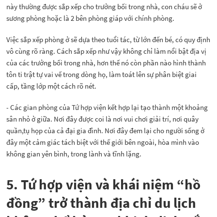
này thường được sắp xếp cho trưởng bối trong nhà, con cháu sẽ ở
sương phòng hoặc là 2 bên phòng giáp với chính phòng.
Việc sắp xếp phòng ở sẽ dựa theo tuổi tác, từ lớn đến bé, có quy định
vô cùng rõ ràng. Cách sắp xếp như vậy không chỉ làm nổi bật địa vị
của các trưởng bối trong nhà, hơn thế nó còn phần nào hình thành
tôn ti trật tự vai vế trong dòng họ, làm toát lên sự phân biệt giai
cấp, tầng lớp một cách rõ nét.
- Các gian phòng của Tứ hợp viện kết hợp lại tạo thành một khoảng
sân nhỏ ở giữa. Nơi đây được coi là nơi vui chơi giải trí, nơi quây
quần,tụ họp của cả đại gia đình. Nơi đây đem lại cho người sống ở
đây một cảm giác tách biệt với thế giới bên ngoài, hòa mình vào
không gian yên bình, trong lành và tĩnh lặng.
5. Tứ hợp viện và khái niệm “hồ
đồng” trở thành địa chỉ du lịch