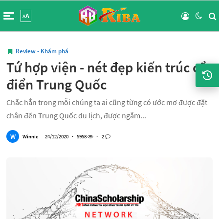
A
A
Review - Khám phá
Tứ hợp viện - nét đẹp kiến trúc cổ
điển Trung Quốc
Chắc hẳn trong mỗi chúng ta ai cũng từng có ước mơ được đặt
chân đến Trung Quốc du lịch, được ngắm...
W
Winnie
24/12/2020
・
5958
・
2