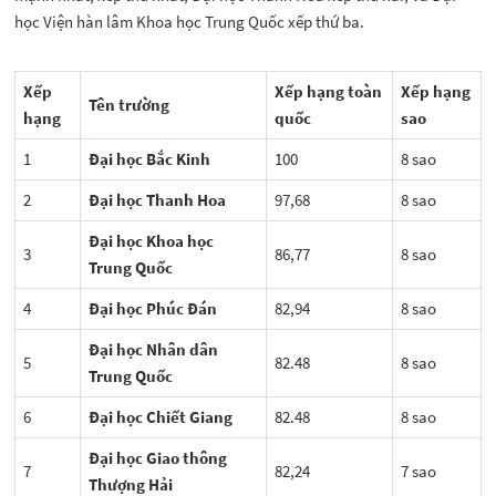
học Viện hàn lâm Khoa học Trung Quốc xếp thứ ba.
Xếp
Xếp hạng toàn
Xếp hạng
Tên trường
hạng
quốc
sao
1
Đại học Bắc Kinh
100
8 sao
2
Đại học Thanh Hoa
97,68
8 sao
Đại học Khoa học
3
86,77
8 sao
Trung Quốc
4
Đại học Phúc Đán
82,94
8 sao
Đại học Nhân dân
5
82.48
8 sao
Trung Quốc
6
Đại học Chiết Giang
82.48
8 sao
Đại học Giao thông
7
82,24
7 sao
Thượng Hải