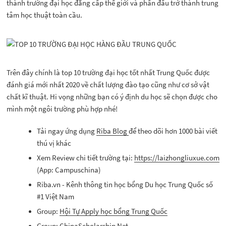
thành trường đại học đẳng cấp thế giới và phấn đấu trở thành trung
tâm học thuật toàn cầu.
Trên đây chính là top 10 trường đại học tốt nhất Trung Quốc được
đánh giá mới nhất 2020 về chất lượng đào tạo cũng như cơ sở vật
chất kĩ thuật. Hi vọng những bạn có ý định du học sẽ chọn được cho
mình một ngôi trường phù hợp nhé!
Tải ngay ứng dụng
Riba Blog
để theo dõi hơn 1000 bài viết
thú vị khác
Xem Review chi tiết trường tại:
https://laizhongliuxue.com
(App: Campuschina)
Riba.vn - Kênh thông tin học bổng Du học Trung Quốc số
#1 Việt Nam
Group:
Hội Tự Apply học bổng Trung Quốc
Group:
ChinaScholarship Net