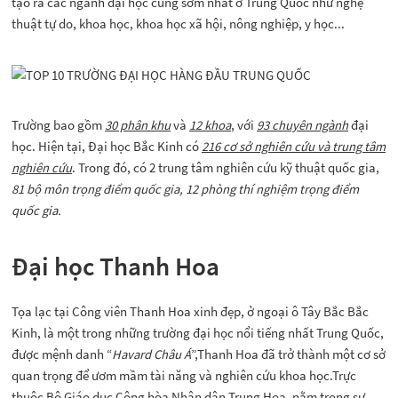
tạo ra các ngành đại học cũng sớm nhất ở Trung Quốc như nghệ
thuật tự do, khoa học, khoa học xã hội, nông nghiệp, y học...
Trường bao gồm
30 phân khu
và
12 khoa
, với
93 chuyên ngành
đại
học. Hiện tại, Đại học Bắc Kinh có
216 cơ sở nghiên cứu và trung tâm
nghiên cứu
. Trong đó, có 2 trung tâm nghiên cứu kỹ thuật quốc gia,
81 bộ môn trọng điểm quốc gia, 12 phòng thí nghiệm trọng điểm
quốc gia.
Đại học Thanh Hoa
Tọa lạc tại Công viên Thanh Hoa xinh đẹp, ở ngoại ô Tây Bắc Bắc
Kinh, là một trong những trường đại học nổi tiếng nhất Trung Quốc,
được mệnh danh “
Havard Châu Á
”,Thanh Hoa đã trở thành một cơ sở
quan trọng để ươm mầm tài năng và nghiên cứu khoa học.Trực
thuộc Bộ Giáo dục Cộng hòa Nhân dân Trung Hoa, nằm trong sự