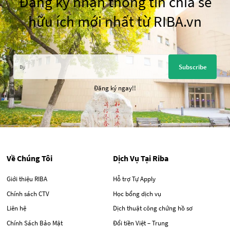
Đăng ký nhận thông tin chia sẻ
hữu ích mới nhất từ RIBA.vn
Subscribe
Đăng ký ngay!!
Về Chúng Tôi
Dịch Vụ Tại Riba
Giới thiệu RIBA
Hỗ trợ Tự Apply
Chính sách CTV
Học bổng dịch vụ
Liên hệ
Dịch thuật công chứng hồ sơ
Chính Sách Bảo Mật
Đổi tiền Việt – Trung