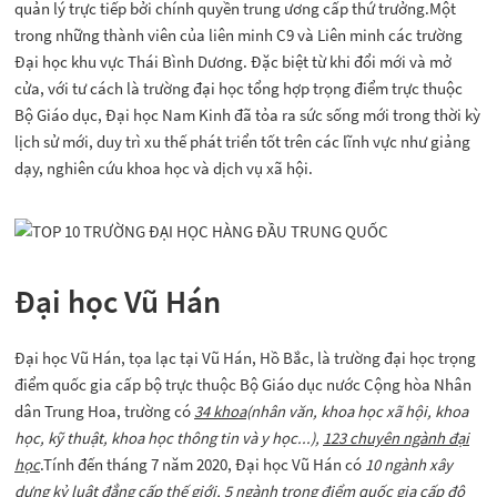
quản lý trực tiếp bởi chính quyền trung ương cấp thứ trưởng.Một
trong những thành viên của liên minh C9 và Liên minh các trường
Đại học khu vực Thái Bình Dương. Đặc biệt từ khi đổi mới và mở
cửa, với tư cách là trường đại học tổng hợp trọng điểm trực thuộc
Bộ Giáo dục, Đại học Nam Kinh đã tỏa ra sức sống mới trong thời kỳ
lịch sử mới, duy trì xu thế phát triển tốt trên các lĩnh vực như giảng
dạy, nghiên cứu khoa học và dịch vụ xã hội.
Đại học Vũ Hán
Đại học Vũ Hán, tọa lạc tại Vũ Hán, Hồ Bắc, là trường đại học trọng
điểm quốc gia cấp bộ trực thuộc Bộ Giáo dục nước Cộng hòa Nhân
dân Trung Hoa, trường có
34 khoa
(nhân văn, khoa học xã hội, khoa
học, kỹ thuật, khoa học thông tin và y học...),
123 chuyên ngành đại
học
.Tính đến tháng 7 năm 2020, Đại học Vũ Hán có
10 ngành xây
dựng kỷ luật đẳng cấp thế giới, 5 ngành trọng điểm quốc gia cấp độ