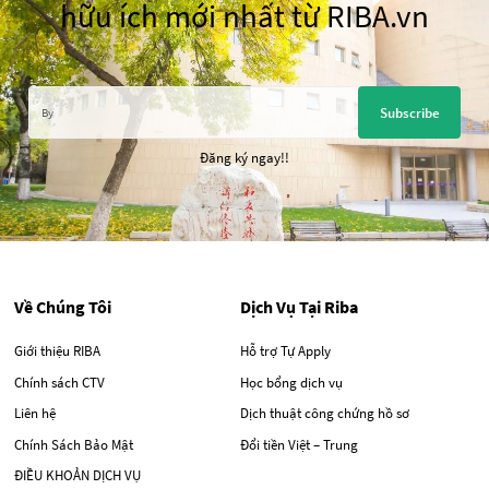
hữu ích mới nhất từ RIBA.vn
Subscribe
Đăng ký ngay!!
Về Chúng Tôi
Dịch Vụ Tại Riba
Giới thiệu RIBA
Hỗ trợ Tự Apply
Chính sách CTV
Học bổng dịch vụ
Liên hệ
Dịch thuật công chứng hồ sơ
Chính Sách Bảo Mật
Đổi tiền Việt – Trung
ĐIỀU KHOẢN DỊCH VỤ