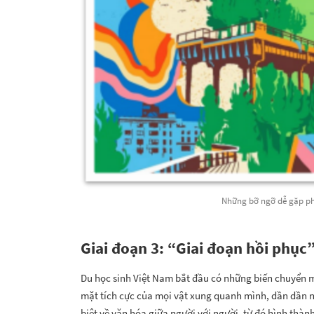
Những bỡ ngỡ dễ gặp ph
Giai đoạn 3: “Giai đoạn hồi phục
Du học sinh Việt Nam bắt đầu có những biến chuyển m
mặt tích cực của mọi vật xung quanh mình, dần dần n
biệt về văn hóa giữa người với người, từ đó hình thàn