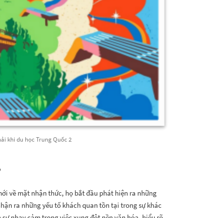
ải khi du học Trung Quốc 2
”
ới về mặt nhận thức, họ bắt đầu phát hiện ra những
hận ra những yếu tố khách quan tồn tại trong sự khác
h sự nhạy cảm trong việc xung đột nền văn hóa, hiểu rõ