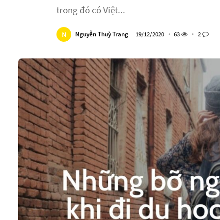
trong đó có Việt...
N
Nguyễn Thuỳ Trang
19/12/2020
・
63
・
2