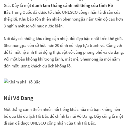
Giá. Đây là một
danh lam thắng cảnh nổi tiếng của tỉnh Hồ
Bắc
Trung Quốc đã được tổ chức UNESCO công nhận là di sản của
thế giới. Khu bảo tồn thiên nhiên Shennongjia nằm trên độ cao hơn
3 nghìn mét so với mực nước biển.
Nơi đây có những khu rừng cận nhiệt đới đẹp bậc nhất trên thế giới.
Shennongjia còn sở hữu hơn 20 đỉnh núi đẹp tựa tranh vẽ. Cùng với
đó là một hệ sinh thái động thực vật vô cùng phong phú và đa dạng.
Với một bầu không khí trong lành, mát mẻ, Shennongjia mỗi năm
đón một lượng khách du lịch khổng lồ.
Núi Võ Đang
Một thắng cảnh thiên nhiên nổi tiếng khác nữa mà bạn không nên
bỏ qua khi du lịch Hồ Bắc đó chính là núi Võ Đang. Đây cũng là một
di sản đã được UNESCO công nhận của tỉnh Hồ Bắc.