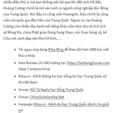
nhiều điều thú vị mà bạn không nên bỏ qua khi đến lịch Hồ Bắc.
Hoàng Cương chính là nơi sản sinh ra ngành công nghiệp đúc đồng
của Trung Quốc. Nơi đây có công viên Huangshi. Đây chính là công
viên mỏ quốc gia đầu tiên của Trung Quốc. Ngoài ra, tại Hoàng
Cương còn nhiều địa danh nổi tiếng khác nữa như: khu di tích lịch
sử Rồng Đá, chùa Phật giáo Dong Fang Shan, núi Xisai hùng vỹ, hồ
Cihu với cảnh đẹp nên thơ trữ tình,…
Tải ngay ứng dụng
Riba Blog
để theo dõi hơn 1000 bài viết
thú vị khác
Xem Review chi tiết trường tại:
https://laizhongliuxue.com
(App: Campuschina)
Riba.vn - Kênh thông tin học bổng Du học Trung Quốc số
#1 Việt Nam
Group:
Hội Tự Apply học bổng Trung Quốc
Group:
ChinaScholarship Net
Fanpage:
Riba.vn - Kênh du học Trung Quốc dành cho giới
tr
ẻ