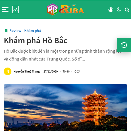
A
A
Review - Khám phá
Khám phá Hồ Bắc
Hồ Bắc được biết đến là một trong những tỉnh thành rộng lớn
và đông dân nhất của Trung Quốc. Sở dĩ...
N
Nguyễn Thuỳ Trang
27/12/2020
・
70
・
0