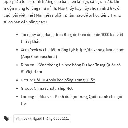
apply sắp tới, sẽ định hướng cho bạn nên làm gì, cần gì. Trước khi
muộn màng lỡ làng như mình. Nếu thấy hay hãy cho mình 1 like ở
cuối bài viết nhé ! Mình sẽ ra phần 2, làm sao để tự học tiếng Trung
từ cơ bản đến nâng cao !
Tải ngay ứng dụng
Riba Blog
để theo dõi hơn 1000 bài viết
thú vị khác
Xem Review chi tiết trường tại:
https://laizhongliuxue.com
(App: Campuschina)
Riba.vn - Kênh thông tin học bổng Du học Trung Quốc số
#1 Việt Nam
Group:
Hội Tự Apply học bổng Trung Quốc
Group:
ChinaScholarship Net
Fanpage:
Riba.vn - Kênh du học Trung Quốc dành cho giới
tr
ẻ
Vinh Danh Người Thắng Cuộc 2021