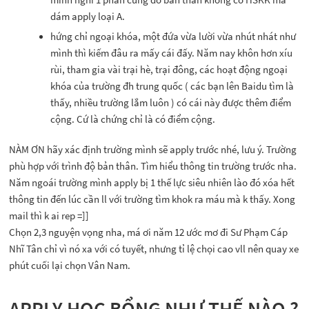
dám apply loại A.
hứng chỉ ngoại khóa, một đứa vừa lười vừa nhút nhát như
mình thì kiếm đâu ra mấy cái đấy. Năm nay khôn hơn xíu
rùi, tham gia vài trại hè, trại đông, các hoạt động ngoại
khóa của trường đh trung quốc ( các bạn lên Baidu tìm là
thấy, nhiều trường lắm luôn ) có cái này được thêm điểm
cộng. Cứ là chứng chỉ là có điểm cộng.
NÀM ƠN hãy xác định trường mình sẽ apply trước nhé, lưu ý. Trường
phù hợp với trình độ bản thân. Tìm hiểu thông tin trường trước nha.
Năm ngoái trường mình apply bị 1 thế lực siêu nhiên lào đó xóa hết
thông tin đến lúc cần ll với trường tìm khok ra máu mà k thấy. Xong
mail thì k ai rep =]]
Chọn 2,3 nguyện vọng nha, má ơi năm 12 ước mơ đi Sư Phạm Cáp
Nhĩ Tân chỉ vì nó xa với có tuyết, nhưng tỉ lệ chọi cao vll nên quay xe
phút cuối lại chọn Vân Nam.
APPLY HỌC BỔNG NHƯ THẾ NÀO ?