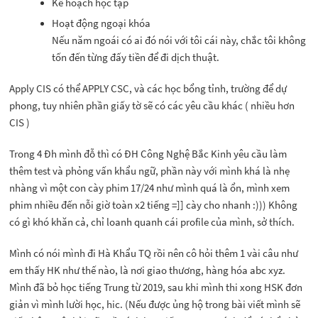
Kế hoạch học tập
Hoạt động ngoại khóa
Nếu năm ngoái có ai đó nói với tôi cái này, chắc tôi không
tốn đến từng đấy tiền để đi dịch thuật.
Apply CIS có thể APPLY CSC, và các học bổng tỉnh, trường để dự
phong, tuy nhiên phần giấy tờ sẽ có các yêu cầu khác ( nhiều hơn
CIS )
Trong 4 Đh mình đỗ thì có ĐH Công Nghệ Bắc Kinh yêu cầu làm
thêm test và phỏng vấn khẩu ngữ, phần này với mình khá là nhẹ
nhàng vì một con cày phim 17/24 như mình quá là ổn, mình xem
phim nhiều đến nỗi giờ toàn x2 tiếng =]] cày cho nhanh :))) Không
có gì khó khăn cả, chỉ loanh quanh cái profile của mình, sở thích.
Mình có nói mình đi Hà Khẩu TQ rồi nên cô hỏi thêm 1 vài câu như
em thấy HK như thế nào, là nơi giao thương, hàng hóa abc xyz.
Mình đã bỏ học tiếng Trung từ 2019, sau khi mình thi xong HSK đơn
giản vì mình lười học, hic. (Nếu được ủng hộ trong bài viết mình sẽ