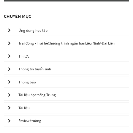
CHUYÊN MỤC
Ứng dụng học tập
Trại đông - Trại hèChương trình ngắn hạnLiêu Ninh>Đại Liên
Tin tức
Thông tin tuyển sinh
Thông báo
Tài liệu học tiếng Trung
Tài liệu
Review trường