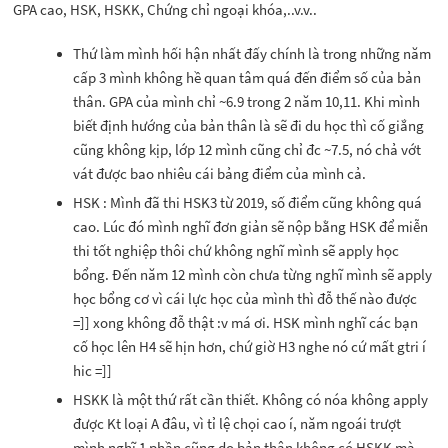
GPA cao, HSK, HSKK, Chứng chỉ ngoại khóa,..v.v..
Thứ làm mình hối hận nhất đấy chính là trong những năm
cấp 3 mình không hề quan tâm quá đến điểm số của bản
thân. GPA của mình chỉ ~6.9 trong 2 năm 10,11. Khi mình
biết định hướng của bản thân là sẽ đi du học thì cố giắng
cũng không kịp, lớp 12 mình cũng chỉ đc ~7.5, nó chả vớt
vát được bao nhiêu cái bảng điểm của mình cả.
HSK : Mình đã thi HSK3 từ 2019, số điểm cũng không quá
cao. Lúc đó mình nghĩ đơn giản sẽ nộp bằng HSK để miễn
thi tốt nghiệp thôi chứ không nghĩ mình sẽ apply học
bổng. Đến năm 12 mình còn chưa từng nghĩ mình sẽ apply
học bổng cơ vì cái lực học của mình thì đỗ thế nào được
=]] xong không đỗ thật :v má ơi. HSK mình nghĩ các bạn
cố học lên H4 sẽ hịn hơn, chứ giờ H3 nghe nó cứ mất gtri í
hic =]]
HSKK là một thứ rất cần thiết. Không có nóa không apply
được Kt loại A đâu, vì tỉ lệ chọi cao í, năm ngoái trượt
mình nghĩ 1 phần cũng do bản thân không có HSKK mà