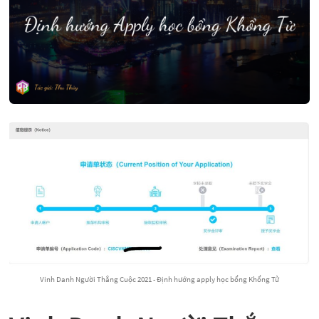
Vinh Danh Người Thắng Cuộc 2021 - Định hướng apply học bổng Khổng Tử