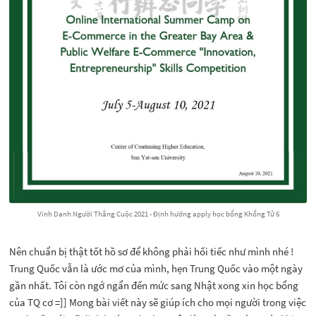
Vinh Danh Người Thắng Cuộc 2021 - Định hướng apply học bổng Khổng Tử 6
Nên chuẩn bị thật tốt hồ sơ để không phải hối tiếc như mình nhé !
Trung Quốc vẫn là ước mơ của mình, hẹn Trung Quốc vào một ngày
gần nhất. Tôi còn ngớ ngẩn đến mức sang Nhật xong xin học bổng
của TQ cơ =]] Mong bài viết này sẽ giúp ích cho mọi người trong việc