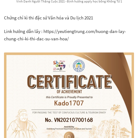
Vinh Danh Người Thắng Cuộc 2021 - Định hướng apply học bổng Khổng Tử 1
Chứng chỉ kì thi đặc sứ Văn hóa và Du lịch 2021
Link hướng dẫn lấy : https://yeutiengtrung.com/huong-dan-lay-
chung-chi-ki-thi-dac-su-van-hoa/