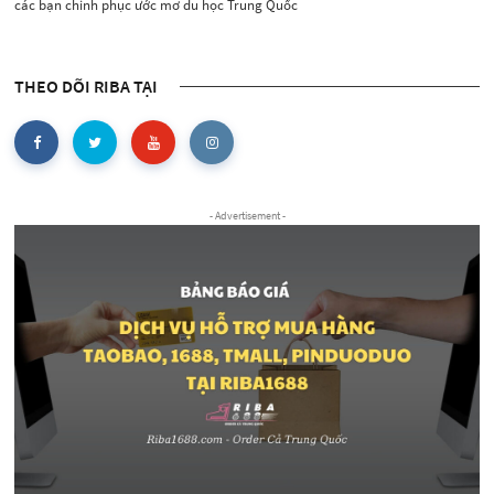
các bạn chinh phục ước mơ du học Trung Quốc
THEO DÕI RIBA TẠI
- Advertisement -