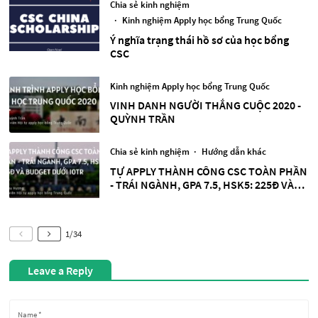
Chia sẻ kinh nghiệm
·
Kinh nghiệm Apply học bổng Trung Quốc
Ý nghĩa trạng thái hồ sơ của học bổng
CSC
Kinh nghiệm Apply học bổng Trung Quốc
VINH DANH NGƯỜI THẮNG CUỘC 2020 -
QUỲNH TRẦN
Chia sẻ kinh nghiệm
·
Hướng dẫn khác
TỰ APPLY THÀNH CÔNG CSC TOÀN PHẦN
- TRÁI NGÀNH, GPA 7.5, HSK5: 225Đ VÀ
BUDGET DƯỚI 10TR
1
/
34
Leave a Reply