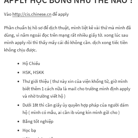
Vào
http://cis.chinese.cn
để apply
Phần chuẩn bị hồ sơ để dịch thuật, mình liệt kê vài thứ mà mình đã
dùng, vì năm ngoái đọc trên mạng rất nhiều giấy tờ. xong lúc sau
mình apply rồi thì thấy mấy cái đó không cần. dịch xong tiếc tiền
không chịu được.
Hộ Chiếu
HSK, HSKK
Thư giới thiệu ( thư này xin của viện khổng tử, giờ mình
biết thêm 1 cách nữa là mail cho trường mình định apply
và nhờ trường viết hộ )
Dưới 18t thì cần giấy ủy quyền hợp pháp của người dám
hộ ( mình có mẫu, ai cần ib vùng kín mình gửi cho )
Bằng tốt nghiệp
Học bạ